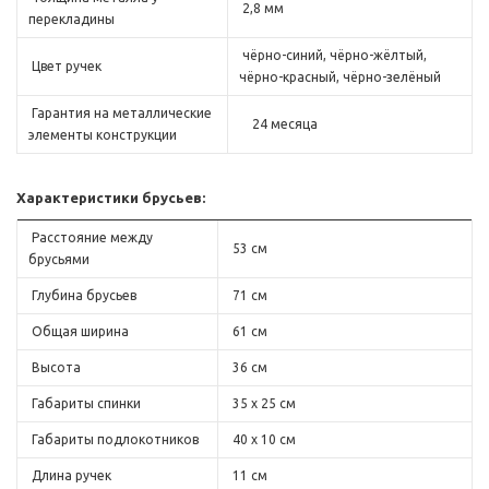
2,8 мм
перекладины
чёрно-синий, чёрно-жёлтый,
Цвет ручек
чёрно-красный, чёрно-зелёный
Гарантия на металлические
24 месяца
элементы конструкции
Характеристики брусьев:
Расстояние между
53 см
брусьями
Глубина брусьев
71 см
Общая ширина
61 см
Высота
36 см
Габариты спинки
35 х 25 см
Габариты подлокотников
40 х 10 см
Длина ручек
11 см