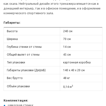
как скала. Нейтральный дизайн этого тренажера впишется как в
домашний интерьер, так и в офисное помещение, и в оформление
коммерческого спортивного зала.
Габариты:
Высота
240 см
Ширина
70 см
Глубина стенки от стены
14 см
Общий вылет от стены
45 см
Тип упаковки
картонная коробка
Габариты упаковки (ДхШхВ)
140 х 40 х 20 см
Вес брутто
48 кг
3
Объём упаковки
0,14 м
Комплектация:
шведская стенка;