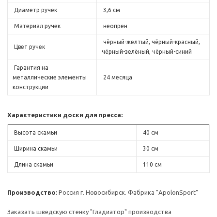
Диаметр ручек
3,6 см
Материал ручек
неопрен
чёрный-желтый, чёрный-красный,
Цвет ручек
чёрный-зелёный, чёрный-синий
Гарантия на
металлические элементы
24 месяца
конструкции
Характеристики доски для пресса:
Высота скамьи
40 см
Ширина скамьи
30 см
Длина скамьи
110 см
П
роизводство:
Россия г. Новосибирск. Фабрика "ApolonSport"
Заказать шведскую стенку "Гладиатор" производства