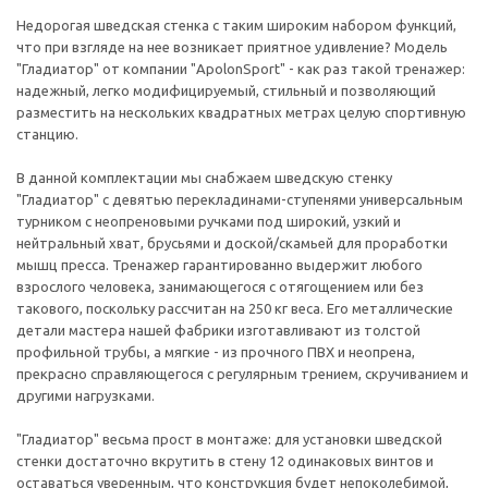
Недорогая шведская стенка с таким широким набором функций,
что при взгляде на нее возникает приятное удивление? Модель
"Гладиатор" от компании "ApolonSport" - как раз такой тренажер:
надежный, легко модифицируемый, стильный и позволяющий
разместить на нескольких квадратных метрах целую спортивную
станцию.
В данной комплектации мы снабжаем шведскую стенку
"Гладиатор" с девятью перекладинами-ступенями универсальным
турником с неопреновыми ручками под широкий, узкий и
нейтральный хват, брусьями и доской/скамьей для проработки
мышц пресса. Тренажер гарантированно выдержит любого
взрослого человека, занимающегося с отягощением или без
такового, поскольку рассчитан на 250 кг веса. Его металлические
детали мастера нашей фабрики изготавливают из толстой
профильной трубы, а мягкие - из прочного ПВХ и неопрена,
прекрасно справляющегося с регулярным трением, скручиванием и
другими нагрузками.
"Гладиатор" весьма прост в монтаже: для установки шведской
стенки достаточно вкрутить в стену 12 одинаковых винтов и
оставаться уверенным, что конструкция будет непоколебимой,