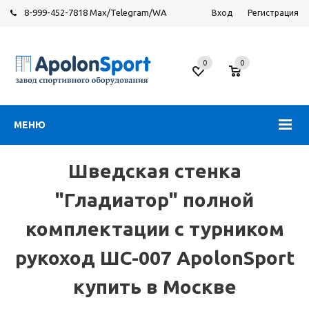
8-999-452-7818 Max/Telegram/WA
Вход
Регистрация
Москва
0
0
Новорязанское
шоссе,
6
МЕНЮ
Шведская стенка
"Гладиатор" полной
комплектации с турником
рукоход ШС-007 ApolonSport
купить в Москве