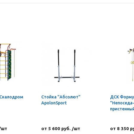
 Скалодром
Стойка "Абсолют"
ДСК Форму
ApolonSport
"Непоседа-
пристенны
 /шт
от 5 600 руб. /шт
от 8 350 р