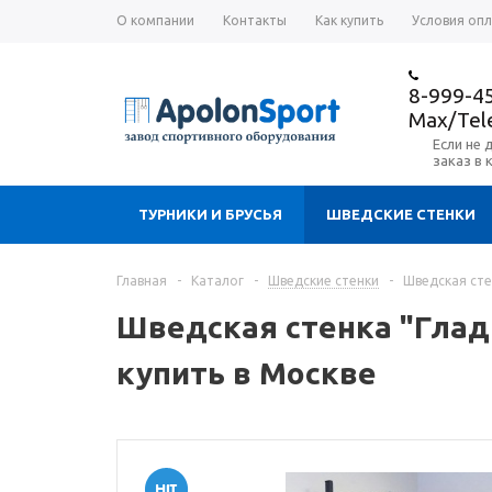
О компании
Контакты
Как купить
Условия оп
8-999-4
Max/Te
Если не 
заказ в 
ТУРНИКИ И БРУСЬЯ
ШВЕДСКИЕ СТЕНКИ
Главная
-
Каталог
-
Шведские стенки
-
Шведская сте
Шведская стенка "Глади
купить в Москве