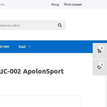
тво
Вход
Регистрация
ЕТЯМ
ЕЩЕ
0
0
ШС-002 ApolonSport