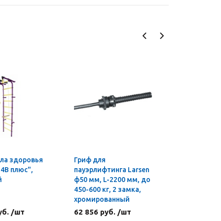
ла здоровья
Гриф для
Мини-сте
4В плюс",
пауэрлифтинга Larsen
Sculpture
й
ф50 мм, L-2200 мм, до
EZ
450-600 кг, 2 замка,
хромированный
уб. /шт
62 856 руб. /шт
3 876 ру