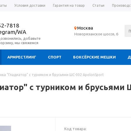
латы
Условия доставки
Гарантия на товар
Статьи
Производс
52-7818
Москва
legram/WA
Новорязанское шоссе, 6
дозвонились, добавьте
корзину, мы свяжемся
АРМРЕСТЛИНГ
СПОРТ
БОКСЁРСКИЕ МЕШКИ
Д
нка "Гладиатор" с турником и брусьями ШС-002 ApolonSport
атор" с турником и брусьями 
Код товара: