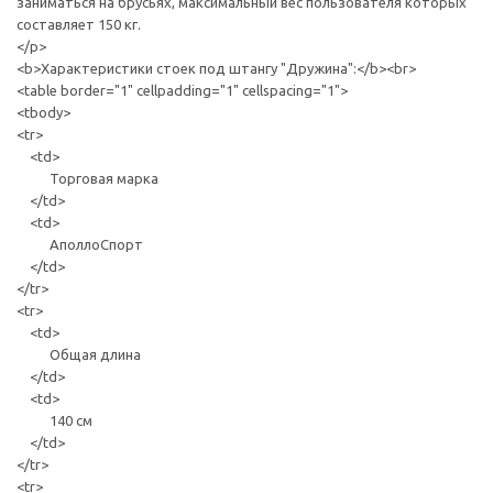
заниматься на брусьях, максимальный вес пользователя которых
составляет 150 кг.
</p>
<b>Характеристики стоек под штангу "Дружина":</b><br>
<table border="1" cellpadding="1" cellspacing="1">
<tbody>
<tr>
<td>
Торговая марка
</td>
<td>
АполлоСпорт
</td>
</tr>
<tr>
<td>
Общая длина
</td>
<td>
140 см
</td>
</tr>
<tr>