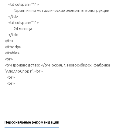
<td colspan="1">
Гарантия на металлические элементы конструкции
</td>
<td colspan="1">
24 месяца
</td>
</tr>
</tbody>
</table>
<br>
<b>Производство: </b>Россия, г. Новосибирск, фабрика
"АполлоСпорт".<br>
<br>
<br>
Персональные рекомендации