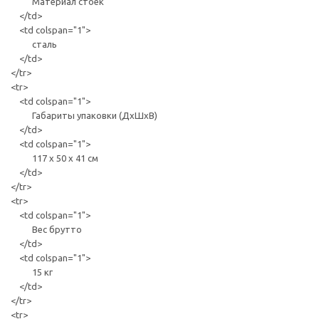
Материал стоек
</td>
<td colspan="1">
сталь
</td>
</tr>
<tr>
<td colspan="1">
Габариты упаковки (ДхШхВ)
</td>
<td colspan="1">
117 х 50 х 41 см
</td>
</tr>
<tr>
<td colspan="1">
Вес брутто
</td>
<td colspan="1">
15 кг
</td>
</tr>
<tr>