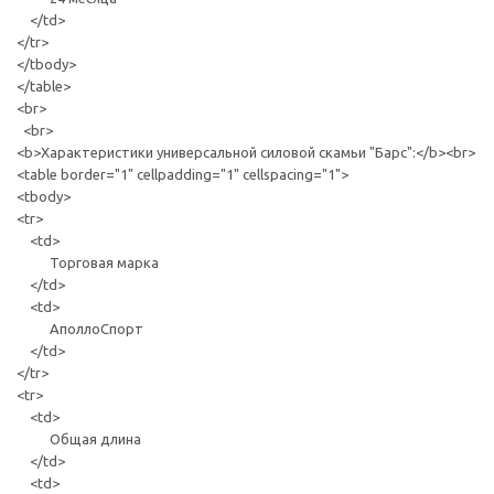
</td>
</tr>
</tbody>
</table>
<br>
<br>
<b>Характеристики универсальной силовой скамьи "Барс":</b><br>
<table border="1" cellpadding="1" cellspacing="1">
<tbody>
<tr>
<td>
Торговая марка
</td>
<td>
АполлоСпорт
</td>
</tr>
<tr>
<td>
Общая длина
</td>
<td>