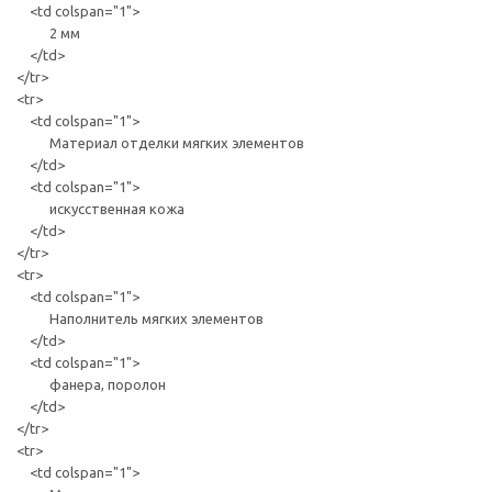
<td colspan="1">
2 мм
</td>
</tr>
<tr>
<td colspan="1">
Материал отделки мягких элементов
</td>
<td colspan="1">
искусственная кожа
</td>
</tr>
<tr>
<td colspan="1">
Наполнитель мягких элементов
</td>
<td colspan="1">
фанера, поролон
</td>
</tr>
<tr>
<td colspan="1">