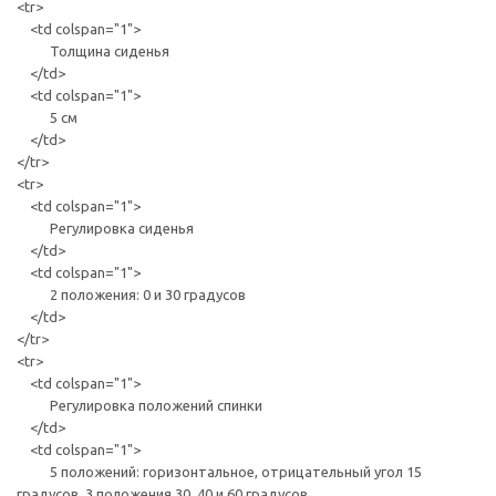
<tr>
<td colspan="1">
Толщина сиденья
</td>
<td colspan="1">
5 см
</td>
</tr>
<tr>
<td colspan="1">
Регулировка сиденья
</td>
<td colspan="1">
2 положения: 0 и 30 градусов
</td>
</tr>
<tr>
<td colspan="1">
Регулировка положений спинки
</td>
<td colspan="1">
5 положений: горизонтальное, отрицательный угол 15
градусов, 3 положения 30, 40 и 60 градусов