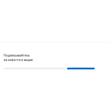
Подписывайтесь
на новости и акции
8-999-452-7818 Max/Telegram/WA
2010 - 2026 ©
Компания
Производитель и
Информация
интернет-магазин