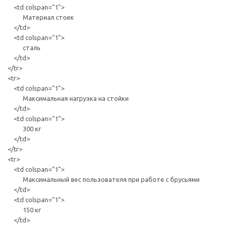
<td colspan="1">
Материал стоек
</td>
<td colspan="1">
сталь
</td>
</tr>
<tr>
<td colspan="1">
Максимальная нагрузка на стойки
</td>
<td colspan="1">
300 кг
</td>
</tr>
<tr>
<td colspan="1">
Максимальный вес пользователя при работе с брусьями
</td>
<td colspan="1">
150 кг
</td>