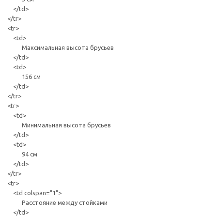
</td>
</tr>
<tr>
<td>
Максимальная высота брусьев
</td>
<td>
156 см
</td>
</tr>
<tr>
<td>
Минимальная высота брусьев
</td>
<td>
94 см
</td>
</tr>
<tr>
<td colspan="1">
Расстояние между стойками
</td>