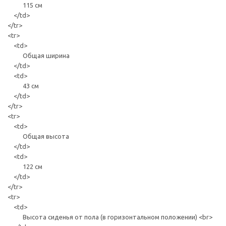
115 см
</td>
</tr>
<tr>
<td>
Общая ширина
</td>
<td>
43 см
</td>
</tr>
<tr>
<td>
Общая высота
</td>
<td>
122 см
</td>
</tr>
<tr>
<td>
Высота сиденья от пола (в горизонтальном положении) <br>