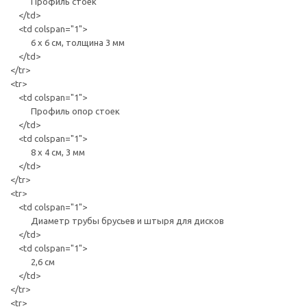
Профиль стоек
</td>
<td colspan="1">
6 х 6 см, толщина 3 мм
</td>
</tr>
<tr>
<td colspan="1">
Профиль опор стоек
</td>
<td colspan="1">
8 х 4 см, 3 мм
</td>
</tr>
<tr>
<td colspan="1">
Диаметр трубы брусьев и штыря для дисков
</td>
<td colspan="1">
2,6 см
</td>
</tr>
<tr>