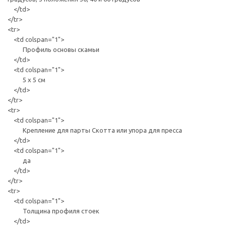
</td>
</tr>
<tr>
<td colspan="1">
Профиль основы скамьи
</td>
<td colspan="1">
5 х 5 см
</td>
</tr>
<tr>
<td colspan="1">
Крепление для парты Скотта или упора для пресса
</td>
<td colspan="1">
да
</td>
</tr>
<tr>
<td colspan="1">
Толщина профиля стоек
</td>