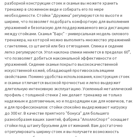
разборной конструкции стоек и скамьи вы можете хранить
тренажер в сложенном виде и собирать его по мере
необходимости. Стойки "Дружина" регулируются по высоте и
ширине, что позволяет подобрать комфортную для выполнения
упражнений и безопасную для поддерживаемого веса дистанцию
между стойками. Скамья "Барс" - универсальная модель силового
тренажера, на которой можно выполнять множество упражнений
с гантелями, со штангой или без отягощения. Спинка и сидение
легко регулируются. Угол наклона спинки меняется в пределах 60°,
что позволяет добиться максимальной эффективности от
упражнений. Сидение скамьи покрыто высококачественной
искусственной кожей, обладающей противоскользящими
свойствами. Помимо удобства использования, конструкция стоек
и скамьи отличается высокой прочностью и легко выдержит
длительную интенсивную эксплуатацию. Усиленный металлический
профиль с толщиной стенки 2 мм делает тренажер не только
надежным и долговечным, но и подходящим как для новичков, так
и для профессионалов: стойки спокойно выдерживают нагрузку
до 300 кг. В качестве приятного "бонуса" для большего
разнообразия ваших занятий, фабрика "АполлоСпорт" оснащает
стойки под штангу брусьями для отжиманий. Вам достаточно
отрегулировать ширину стоек и вы получаете возможность