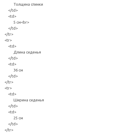
Толщина спинки
</td>
<td>
5 см<br>
</td>
</tr>
<tr>
<td>
Длина сиденья
</td>
<td>
36 см
</td>
</tr>
<tr>
<td>
Ширина сиденья
</td>
<td>
25 см
</td>
</tr>