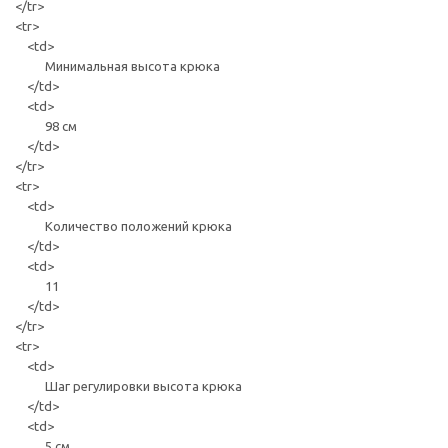
</tr>
<tr>
<td>
Минимальная высота крюка
</td>
<td>
98 см
</td>
</tr>
<tr>
<td>
Количество положений крюка
</td>
<td>
11
</td>
</tr>
<tr>
<td>
Шаг регулировки высота крюка
</td>
<td>
5 см