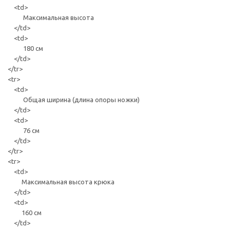
<td>
Максимальная высота
</td>
<td>
180 см
</td>
</tr>
<tr>
<td>
Общая ширина (длина опоры ножки)
</td>
<td>
76 см
</td>
</tr>
<tr>
<td>
Максимальная высота крюка
</td>
<td>
160 см
</td>