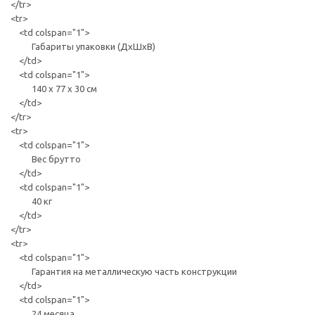
</tr>
<tr>
<td colspan="1">
Габариты упаковки (ДхШхВ)
</td>
<td colspan="1">
140 х 77 х 30 см
</td>
</tr>
<tr>
<td colspan="1">
Вес брутто
</td>
<td colspan="1">
40 кг
</td>
</tr>
<tr>
<td colspan="1">
Гарантия на металлическую часть конструкции
</td>
<td colspan="1">
24 месяца