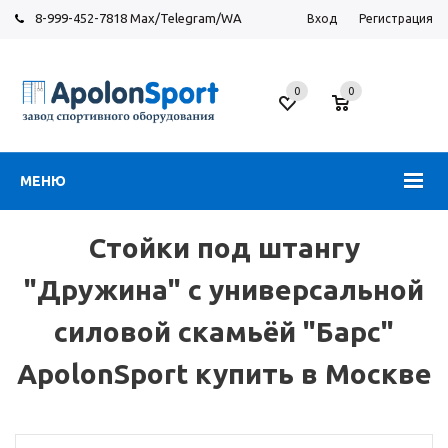
8-999-452-7818 Max/Telegram/WA
Вход
Регистрация
Москва
0
0
Новорязанское
шоссе,
6
МЕНЮ
Стойки под штангу
"Дружина" с универсальной
силовой скамьёй "Барс"
ApolonSport купить в Москве