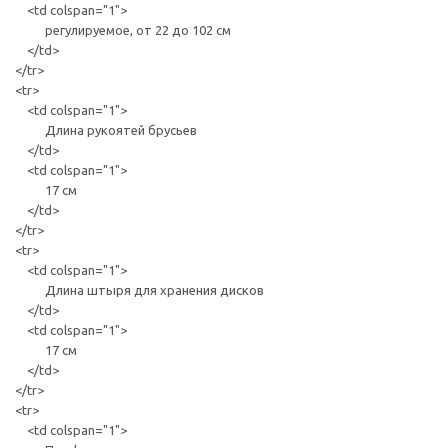
<td colspan="1">
регулируемое, от 22 до 102 см
</td>
</tr>
<tr>
<td colspan="1">
Длина рукоятей брусьев
</td>
<td colspan="1">
17 см
</td>
</tr>
<tr>
<td colspan="1">
Длина штыря для хранения дисков
</td>
<td colspan="1">
17 см
</td>
</tr>
<tr>
<td colspan="1">