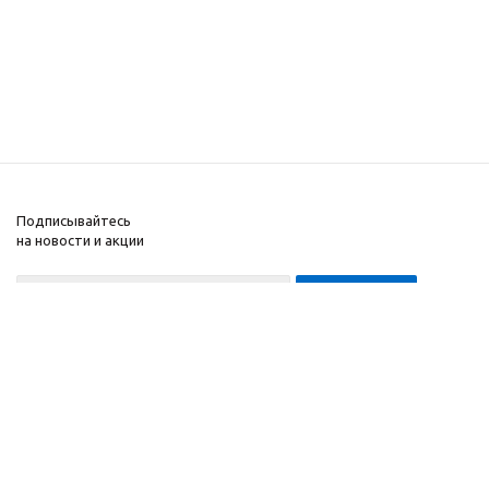
Подписывайтесь
на новости и акции
8-999-452-7818 Max/Telegram/WA
2010 - 2026 ©
Компания
Производитель и
Информация
интернет-магазин
Помощь
домашних спортивных