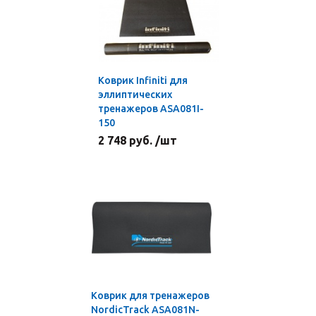
Коврик Infiniti для
эллиптических
тренажеров ASA081I-
150
2 748 руб. /шт
Коврик для тренажеров
NordicTrack ASA081N-