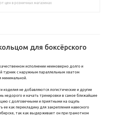
от цен в розничных магазинах
кольцом для боксёрского
 качественном исполнении неимоверно долго и
й турник с наружным параллельным хватом
я минимальной.
ти изделия не добавляются логистические и другие
нь недорого и начать тренировки в самое ближайшее
кцию с долговечными и приятными на ощупь
ь ее как перекладину для закрепления навесного
сибирске, так как выдерживает он при грамотном
.