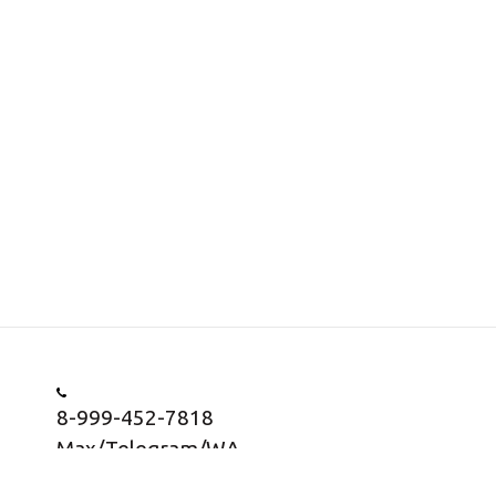
8-999-452-7818
Max/Telegram/WA
Заказать звонок