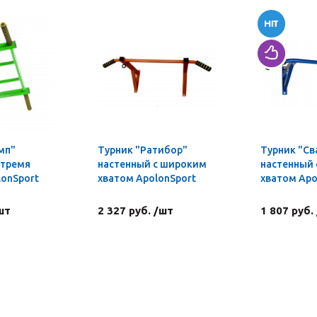
мп"
Турник "Ратибор"
Турник "Св
 тремя
настенный с широким
настенный
lonSport
хватом ApolonSport
хватом Apo
шт
2 327 руб. /шт
1 807 руб.