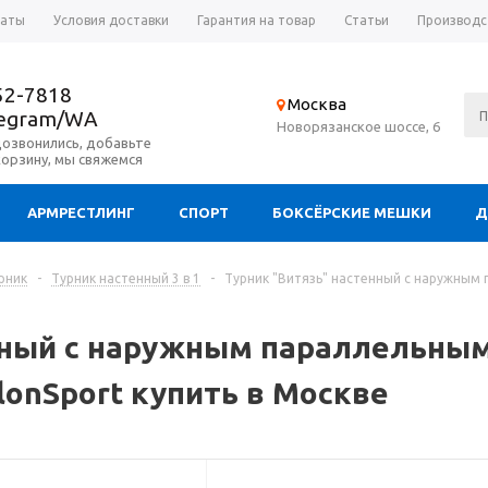
латы
Условия доставки
Гарантия на товар
Статьи
Производс
52-7818
Москва
legram/WA
Новорязанское шоссе, 6
дозвонились, добавьте
корзину, мы свяжемся
АРМРЕСТЛИНГ
СПОРТ
БОКСЁРСКИЕ МЕШКИ
Д
рник
-
Турник настенный 3 в 1
-
Турник "Витязь" настенный с наружным
нный с наружным параллельным
onSport купить в Москве