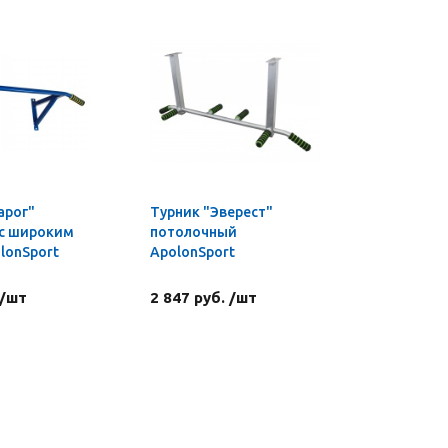
арог"
Турник "Эверест"
 с широким
потолочный
lonSport
ApolonSport
 /шт
2 847 руб. /шт