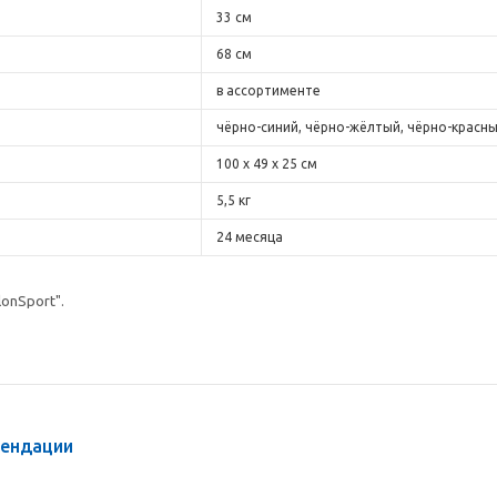
33 см
68 см
в ассортименте
чёрно-синий, чёрно-жёлтый, чёрно-красн
100 х 49 х 25 см
5,5 кг
24 месяца
onSport".
мендации