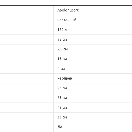
ApolonSport
настенный
150 кг
98 см
2,8 см
13 см
4 см
неопрен
25 см
63 см
49 см
33 см
Да