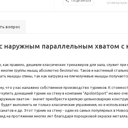
Поделиться
отличаться 
ть вопрос
 с наружным параллельным хватом с 
, как правило, дешевле классических тренажеров для зала, служит при
многие группы мышц абсолютно бесплатно. Таков и настенный стально
ать мышцы спины, так как нагрузка на плечелучевые мышцы получаетс
у, что у нас налажено собственное производство турников. К стоимос
купить домашний турник на стену в компании "ApolonSport" можно оче
 наружным хватом - значит приобрести крепкую цельносварную констру
будет выполнять не только классические упражнения, но и использоват
канатов и др. Этот турник на стену - один из самых популярных в Ново
 вид на протяжении многих лет благодаря порошковой окраске металла