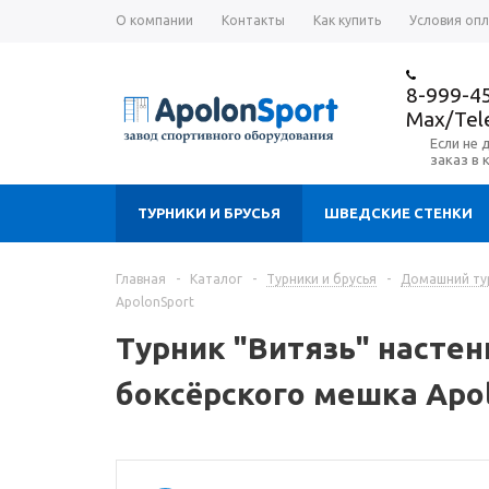
О компании
Контакты
Как купить
Условия оп
8-999-4
Max/Te
Если не 
заказ в 
ТУРНИКИ И БРУСЬЯ
ШВЕДСКИЕ СТЕНКИ
Главная
-
Каталог
-
Турники и брусья
-
Домашний ту
ApolonSport
Турник "Витязь" насте
боксёрского мешка Apol