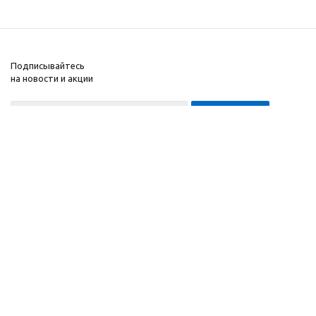
Подписывайтесь
на новости и акции
8-999-452-7818 Max/Telegram/WA
2010 - 2026 ©
Компания
Производитель и
Информация
интернет-магазин
Помощь
домашних спортивных
тренажеров
"ApolonSport"
.
Запрещается
копирование,
распространение
(в том
числе путем