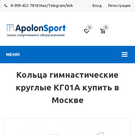
8-999-452-7818 Max/Telegram/WA
Вход
Регистрация
Москва
0
0
Новорязанское
шоссе,
6
МЕНЮ
Кольца гимнастические
круглые КГ01А купить в
Москве