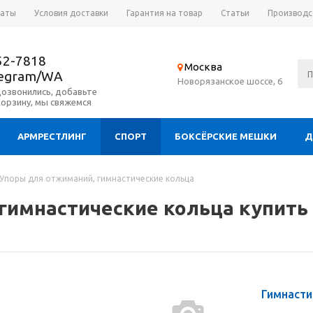
латы
Условия доставки
Гарантия на товар
Статьи
Производс
52-7818
Москва
legram/WA
Новорязанское шоссе, 6
дозвонились, добавьте
корзину, мы свяжемся
АРМРЕСТЛИНГ
СПОРТ
БОКСЁРСКИЕ МЕШКИ
Д
Упоры для отжиманий, гимнастические кольца
гимнастические кольца купить
Гимнасти