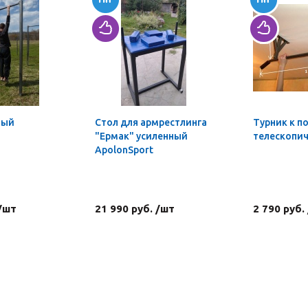
ный
Стол для армрестлинга
Турник к п
"Ермак" усиленный
телескопи
ApolonSport
 /шт
21 990 руб. /шт
2 790 руб.