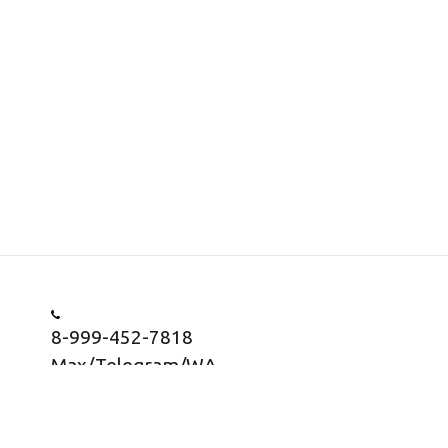
8-999-452-7818
Max/Telegram/WA
Заказать звонок