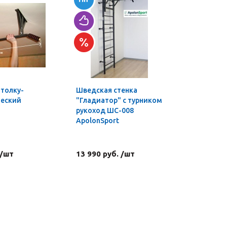
отолку-
Шведская стенка
Шведская
ческий
"Гладиатор" с турником
"Гладиат
рукоход ШС-008
комплект
ApolonSport
турником
ШС-007 A
 /шт
13 990 руб. /шт
22 390 р