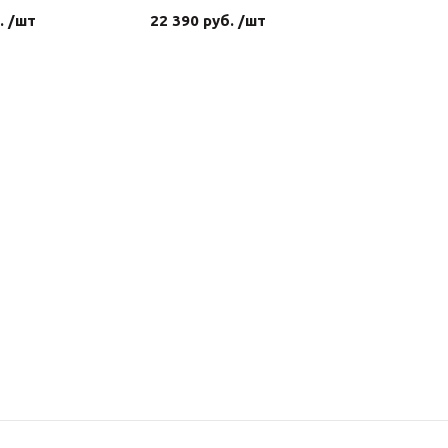
. /шт
22 390 руб. /шт
4 590 ру