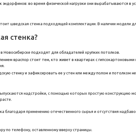
к эндорфинов: во время физической нагрузки они вырабатываются в у
 стоит шведская стенка подходящей комплектации. В наличии модели 
ая стенка?
и в Новосибирске подходят для обладателей хрупких потолков.
лением враспор стоит тем, кто живет в квартирах с гипсокартоновыми
ия.
дскую стенку и зафиксировать ее у стен или между полом и потолком н
 выпускаются надстройки, с помощью которых простую конструкцию м
расте.
ока благодаря применению отечественного сырья и отсутствия надбаво
ру по телефону, оставленному вверху страницы.