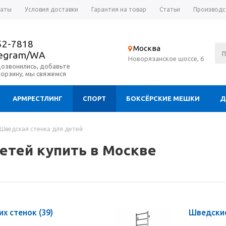
латы
Условия доставки
Гарантия на товар
Статьи
Производс
52-7818
Москва
legram/WA
Новорязанское шоссе, 6
дозвонились, добавьте
корзину, мы свяжемся
АРМРЕСТЛИНГ
СПОРТ
БОКСЁРСКИЕ МЕШКИ
Д
Шведская стенка для детей
етей купить в Москве
их стенок
(39)
Шведски