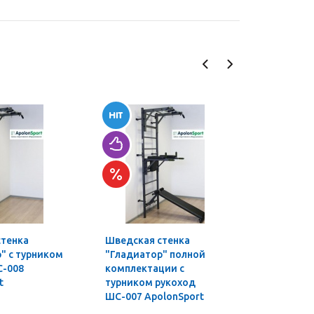
стенка
Шведская стенка
Турник-б
" с турником
"Гладиатор" полной
профи 3 в
С-008
комплектации с
t
турником рукоход
ШС-007 ApolonSport