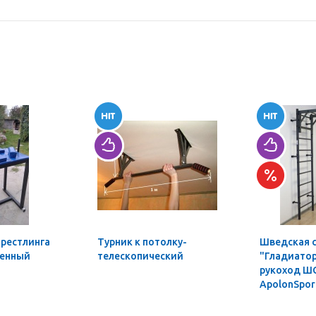
мрестлинга
Турник к потолку-
Шведская 
ленный
телескопический
"Гладиатор
рукоход Ш
ApolonSpor