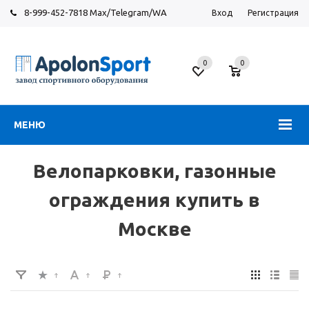
8-999-452-7818 Max/Telegram/WA
Вход
Регистрация
Москва
0
0
Новорязанское
шоссе,
6
МЕНЮ
Велопарковки, газонные
ограждения купить в
Москве