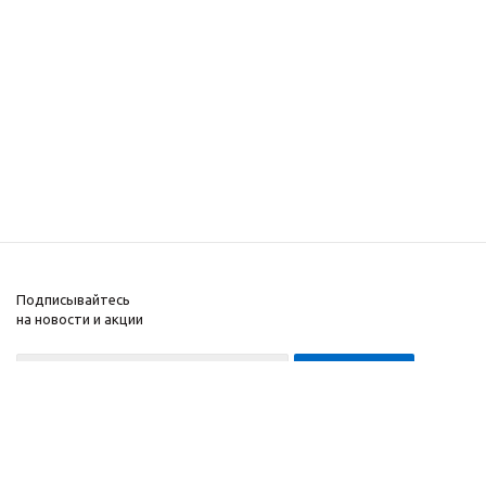
Подписывайтесь
на новости и акции
8-999-452-7818 Max/Telegram/WA