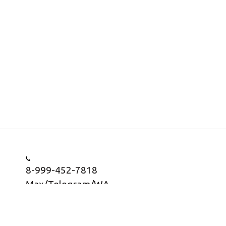
8-999-452-7818
Max/Telegram/WA
Заказать звонок