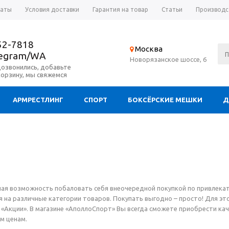
латы
Условия доставки
Гарантия на товар
Статьи
Производс
52-7818
Москва
legram/WA
Новорязанское шоссе, 6
дозвонились, добавьте
корзину, мы свяжемся
АРМРЕСТЛИНГ
СПОРТ
БОКСЁРСКИЕ МЕШКИ
Д
ная возможность побаловать себя внеочередной покупкой по привлекат
на различные категории товаров. Покупать выгодно – просто! Для это
 «Акции». В магазине «АполлоСпорт» Вы всегда сможете приобрести ка
м ценам.