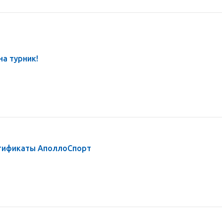
а турник!
тификаты АполлоСпорт