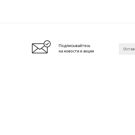
Подписывайтесь
на новости и акции
2010 - 2026 ©
Производитель и интернет-
Компан
магазин домашних спортивных
О компа
тренажеров "ApolonSport"
.
Новости
Запрещается копирование, распространение
(в том числе путем копирования на другие
Сотрудн
сайты и ресурсы в Интернете) или любое
Ваканси
иное использование информации без
Произво
согласия администрации сайта!