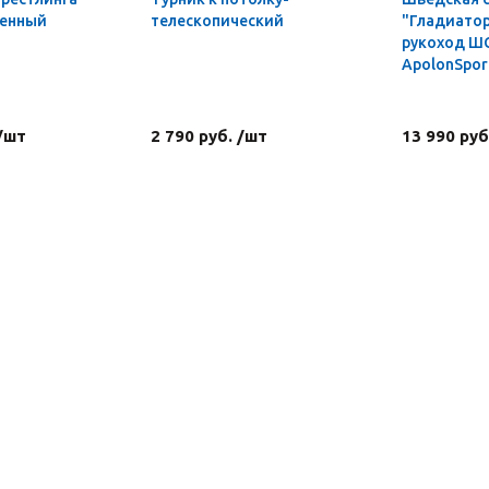
ленный
телескопический
"Гладиатор
рукоход Ш
ApolonSpor
 /шт
2 790 руб. /шт
13 990 руб