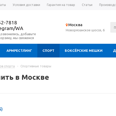
латы
Условия доставки
Гарантия на товар
Статьи
Производс
52-7818
Москва
legram/WA
Новорязанское шоссе, 6
дозвонились, добавьте
корзину, мы свяжемся
АРМРЕСТЛИНГ
СПОРТ
БОКСЁРСКИЕ МЕШКИ
Д
ов спорта
-
Спортивные товары
ить в Москве
5)