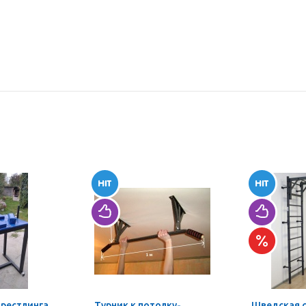
мрестлинга
Турник к потолку-
Шведская 