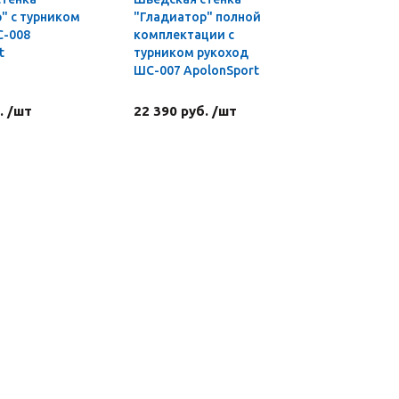
" с турником
"Гладиатор" полной
профи 3 в
С-008
комплектации с
t
турником рукоход
ШС-007 ApolonSport
. /шт
22 390 руб. /шт
4 590 ру