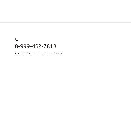
8-999-452-7818
Max/Telegram/WA
Заказать звонок
Информация о товарах представлена в
информационных целях, носит информационный
характер и не является публичной офертой согласно
статьи 437 ГК РФ, пункт 2.