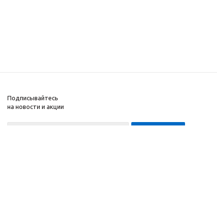
Подписывайтесь
на новости и акции
8-999-452-7818 Max/Telegram/WA
2010 - 2026 ©
Компания
Производитель и
Информация
интернет-магазин
Помощь
домашних спортивных