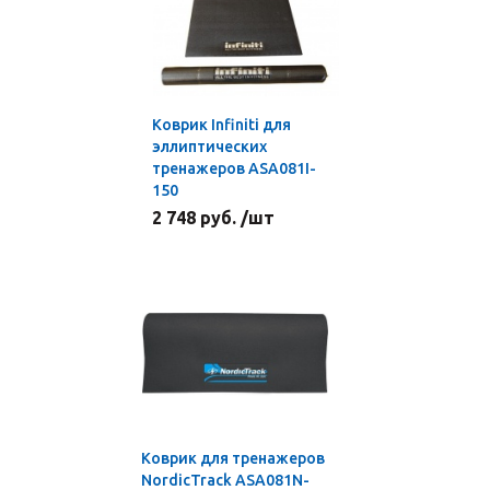
Коврик Infiniti для
эллиптических
тренажеров ASA081I-
150
2 748 руб. /шт
Коврик для тренажеров
NordicTrack ASA081N-