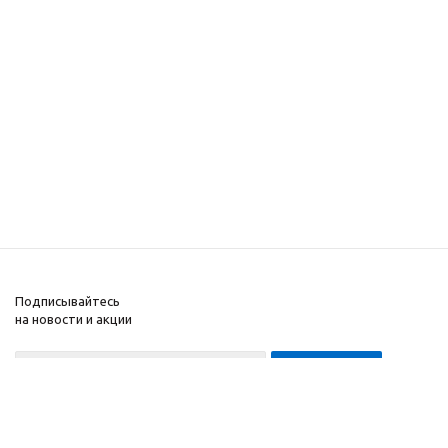
Подписывайтесь
на новости и акции
8-999-452-7818 Max/Telegram/WA