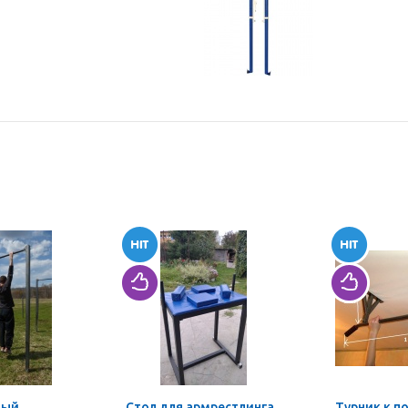
ный
Стол для армрестлинга
Турник к п