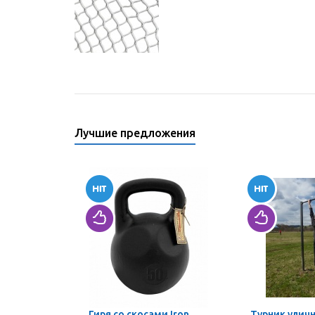
Лучшие предложения
Гиря со скосами Iron
Турник улич