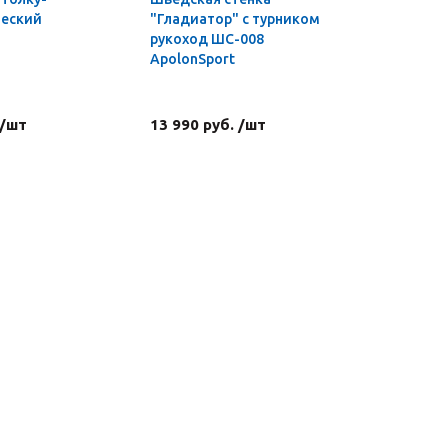
ческий
"Гладиатор" с турником
"Гладиат
рукоход ШС-008
комплект
ApolonSport
турником
ШС-007 A
 /шт
13 990 руб. /шт
22 390 р