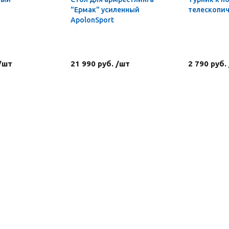
"Ермак" усиленный
телескопи
ApolonSport
 /шт
21 990 руб. /шт
2 790 руб.