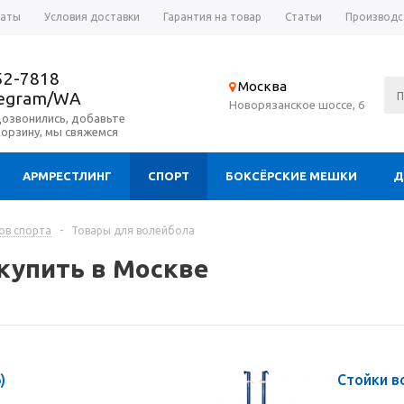
латы
Условия доставки
Гарантия на товар
Статьи
Производс
52-7818
Москва
legram/WA
Новорязанское шоссе, 6
дозвонились, добавьте
корзину, мы свяжемся
АРМРЕСТЛИНГ
СПОРТ
БОКСЁРСКИЕ МЕШКИ
Д
ов спорта
-
Товары для волейбола
купить в Москве
)
Стойки 