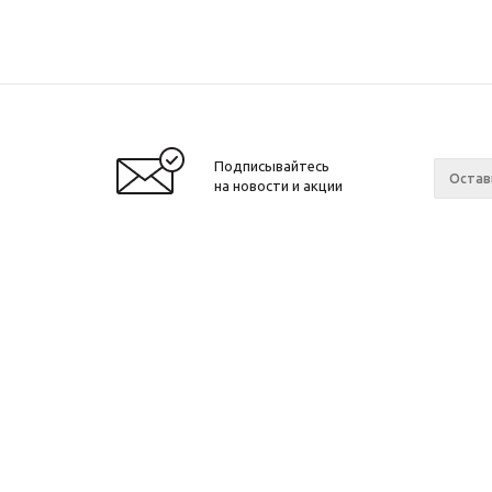
Подписывайтесь
на новости и акции
2010 - 2026 ©
Производитель и интернет-
Компан
магазин домашних спортивных
О компа
тренажеров "ApolonSport"
.
Новости
Запрещается копирование, распространение
(в том числе путем копирования на другие
Сотрудн
сайты и ресурсы в Интернете) или любое
Ваканси
иное использование информации без
Произво
согласия администрации сайта!