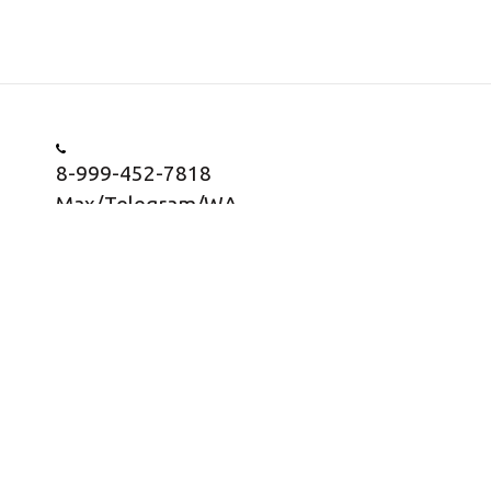
8-999-452-7818
Max/Telegram/WA
Заказать звонок
Информация о товарах представлена в
информационных целях, носит информационный
характер и не является публичной офертой согласно
статьи 437 ГК РФ, пункт 2.