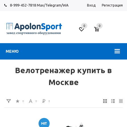
8-999-452-7818 Max/Telegram/WA
Вход
Регистрация
Москва
0
0
Новорязанское
шоссе,
6
МЕНЮ
Велотренажер купить в
Москве