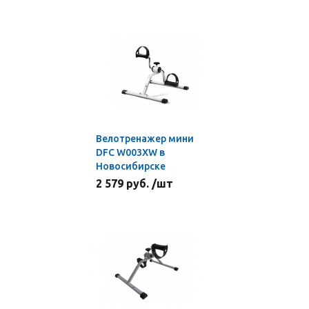
Велотренажер мини
DFC W003XW в
Новосибирске
2 579 руб. /шт