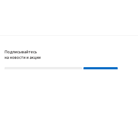
Подписывайтесь
на новости и акции
8-999-452-7818 Max/Telegram/WA
2010 - 2026 ©
Компания
Производитель и
Информация
интернет-магазин
Помощь
домашних спортивных
тренажеров
"ApolonSport"
.