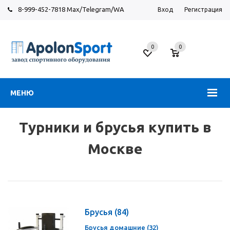
8-999-452-7818 Max/Telegram/WA
Вход
Регистрация
Москва
0
0
Новорязанское
шоссе,
6
МЕНЮ
Турники и брусья купить в
Москве
Брусья
(84)
Брусья домашние (32)