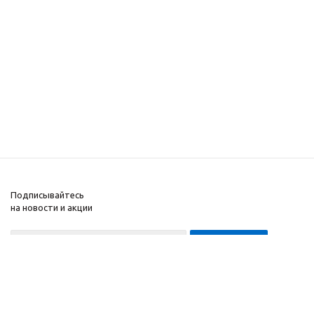
Подписывайтесь
на новости и акции
8-999-452-7818 Max/Telegram/WA