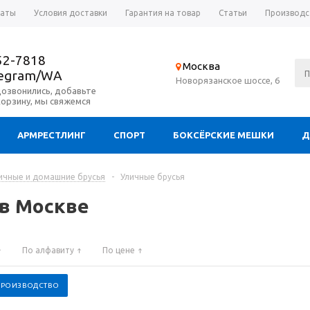
латы
Условия доставки
Гарантия на товар
Статьи
Производс
52-7818
Москва
legram/WA
Новорязанское шоссе, 6
дозвонились, добавьте
корзину, мы свяжемся
АРМРЕСТЛИНГ
СПОРТ
БОКСЁРСКИЕ МЕШКИ
Д
ичные и домашние брусья
-
Уличные брусья
 в Москве
По алфавиту
По цене
 ПРОИЗВОДСТВО