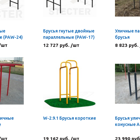
ные
Брусья гнутые двойные
Уличные п
е (PAW-24)
параллельные (PAW-17)
брусья
 /шт
12 727 руб. /шт
8 823 руб.
личные
W-2.9.1 Брусья короткие
Брусья ули
е
конусные A
 /шт
19 162 руб. /шт
23 990 руб