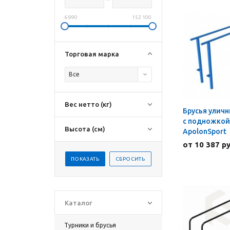
6 990
152 100
Торговая марка
Все
Вес нетто (кг)
Брусья уличн
с подножкой
Высота (см)
ApolonSport
от 10 387 р
Каталог
Турники и брусья