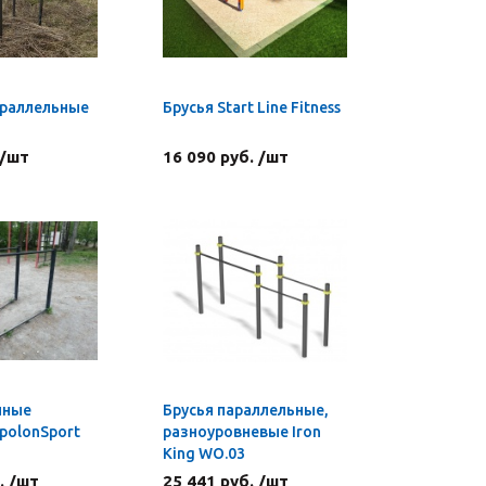
араллельные
Брусья Start Line Fitness
 /шт
16 090 руб. /шт
чные
Брусья параллельные,
polonSport
разноуровневые Iron
King WO.03
. /шт
25 441 руб. /шт