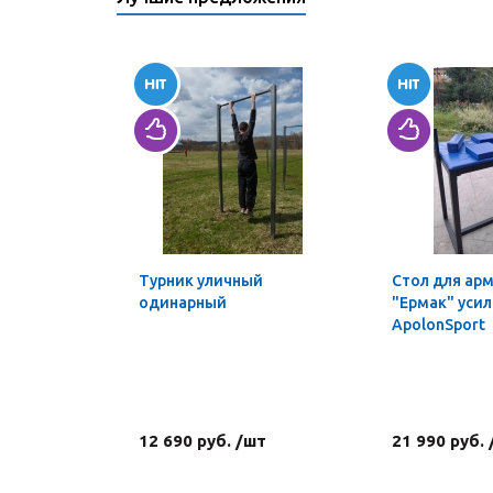
Турник уличный
Стол для ар
одинарный
"Ермак" уси
ApolonSport
12 690 руб. /шт
21 990 руб.