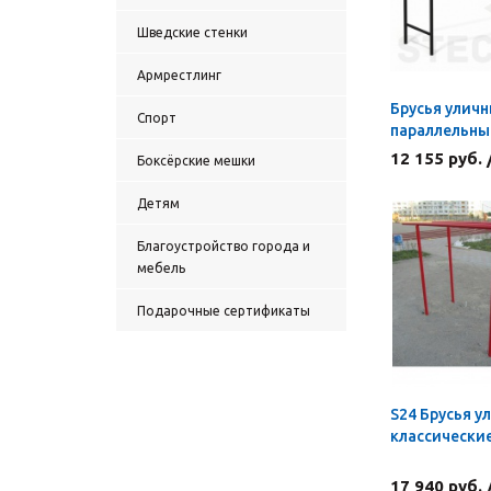
Шведские стенки
Армрестлинг
Брусья улич
Спорт
параллельны
12 155 руб.
Боксёрские мешки
Детям
Благоустройство города и
мебель
Подарочные сертификаты
S24 Брусья у
классически
17 940 руб.