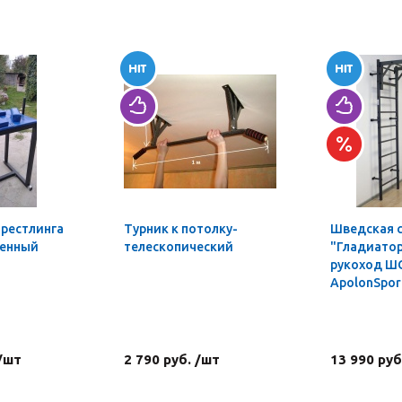
мрестлинга
Турник к потолку-
Шведская 
ленный
телескопический
"Гладиатор
рукоход Ш
ApolonSpor
 /шт
2 790 руб. /шт
13 990 руб