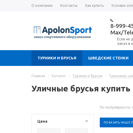
О компании
Контакты
Как купить
Условия оп
8-999-4
Max/Te
Если не 
заказ в 
ТУРНИКИ И БРУСЬЯ
ШВЕДСКИЕ СТЕНКИ
Главная
-
Каталог
-
Турники и брусья
-
Тренажер, ул
Уличные брусья купить
По популярности
Цена
ПОКАЗАТЬ НАШЕ