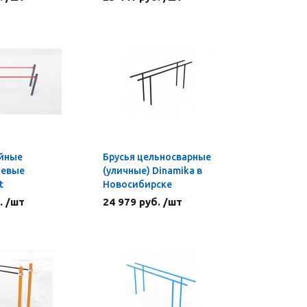
ойные
Брусья цельносварные
невые
(уличные) Dinamika в
t
Новосибирске
. /шт
24 979 руб. /шт