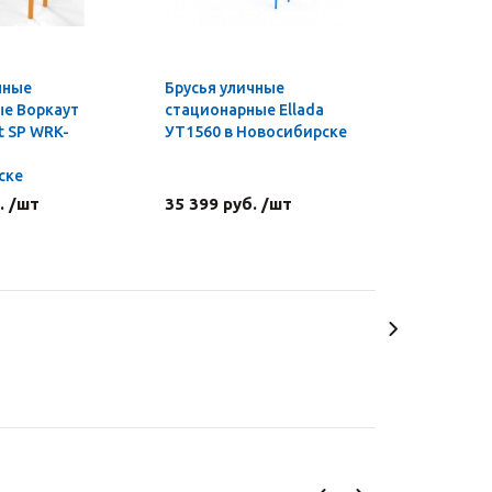
чные
Брусья уличные
е Воркаут
стационарные Ellada
t SP WRK-
УТ1560 в Новосибирске
ске
. /шт
35 399 руб. /шт