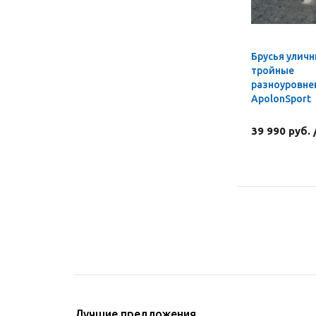
Брусья улич
тройные
разноуровне
ApolonSport
39 990 руб.
Лучшие предложения