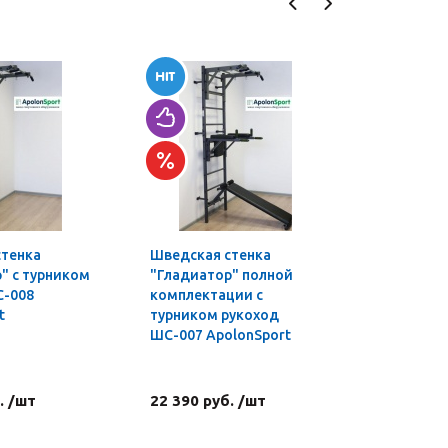
стенка
Шведская стенка
Турник-б
" с турником
"Гладиатор" полной
профи 3 в
С-008
комплектации с
t
турником рукоход
ШС-007 ApolonSport
. /шт
22 390 руб. /шт
4 590 ру