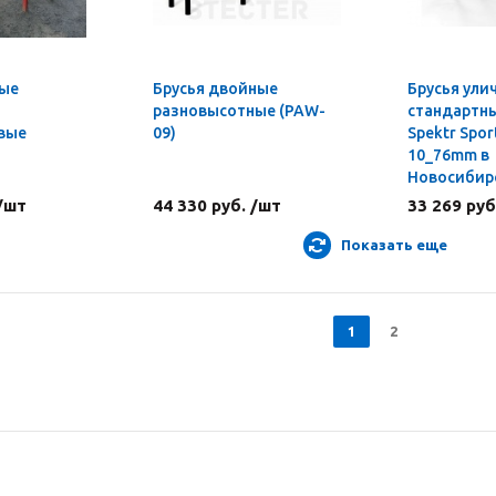
ные
Брусья двойные
Брусья ули
разновысотные (PAW-
стандартны
вые
09)
Spektr Spor
10_76mm в
Новосибир
 /шт
44 330 руб. /шт
33 269 руб
Показать еще
1
2