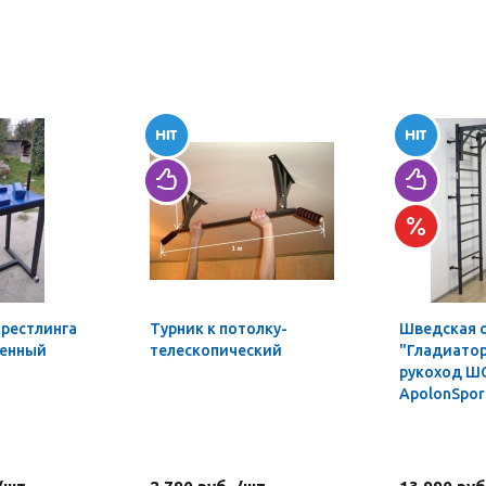
мрестлинга
Турник к потолку-
Шведская 
ленный
телескопический
"Гладиатор
рукоход Ш
ApolonSpor