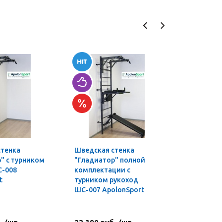
стенка
Шведская стенка
Турник-б
" с турником
"Гладиатор" полной
профи 3 в
С-008
комплектации с
t
турником рукоход
ШС-007 ApolonSport