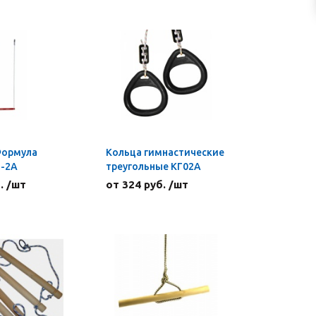
Формула
Кольца гимнастические
Т-2А
треугольные КГ02А
. /шт
от 324 руб. /шт