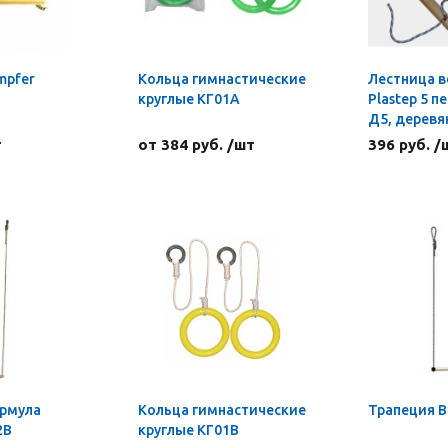
mpfer
Кольца гимнастические
Лестница в
круглые КГ01А
Plastep 5 п
Д5, деревя
т
от 384 руб. /шт
396 руб. /
рмула
Кольца гимнастические
Трапеция В
2В
круглые КГ01В