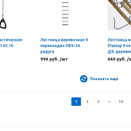
астические
Лестница веревочная 9
Лестница в
.03.10
перекладин ЛВ9-3А
Plastep 9 п
радуга
Д9, деревя
т
996 руб. /шт
660 руб. /
Показать еще
1
2
3
10