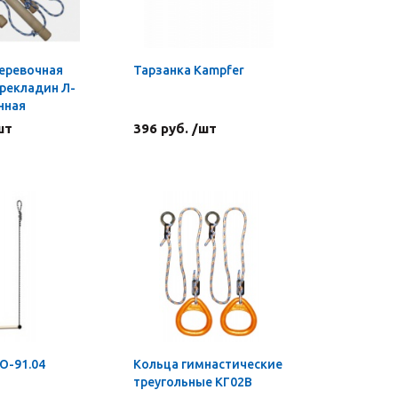
еревочная
Тарзанка Kampfer
ерекладин Л-
нная
шт
396 руб. /шт
О-91.04
Кольца гимнастические
треугольные КГ02В