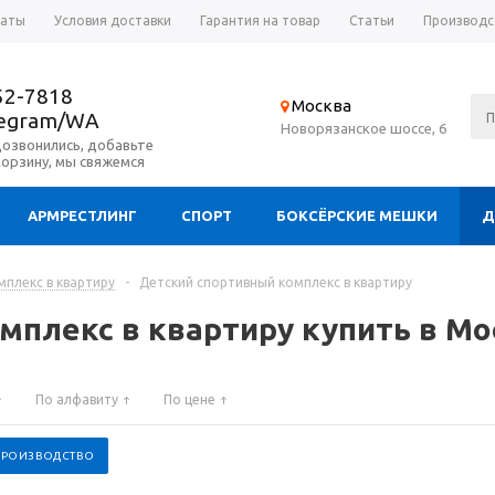
латы
Условия доставки
Гарантия на товар
Статьи
Производс
52-7818
Москва
legram/WA
Новорязанское шоссе, 6
дозвонились, добавьте
корзину, мы свяжемся
АРМРЕСТЛИНГ
СПОРТ
БОКСЁРСКИЕ МЕШКИ
Д
плекс в квартиру
-
Детский спортивный комплекс в квартиру
мплекс в квартиру купить в Мо
По алфавиту
По цене
 ПРОИЗВОДСТВО