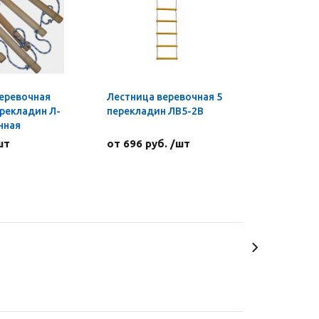
еревочная
Лестница веревочная 5
ерекладин Л-
перекладин ЛВ5-2В
нная
шт
от 696 руб. /шт