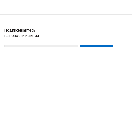
Подписывайтесь
на новости и акции
8-999-452-7818 Max/Telegram/WA
2010 - 2026 ©
Компания
Производитель и
Информация
интернет-магазин
Помощь
домашних спортивных
тренажеров
"ApolonSport"
.
Запрещается
копирование,
распространение
(в том