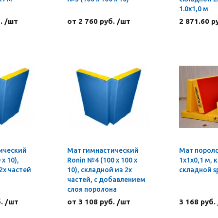
1.0х1,0 м
. /шт
от 2 760 руб. /шт
2 871.60 р
ический
Мат гимнастический
Мат порол
х 10),
Ronin №4 (100 х 100 х
1х1х0,1 м,
2х частей
10), складной из 2х
складной s
частей, с добавлением
слоя поролона
. /шт
от 3 108 руб. /шт
3 168 руб.