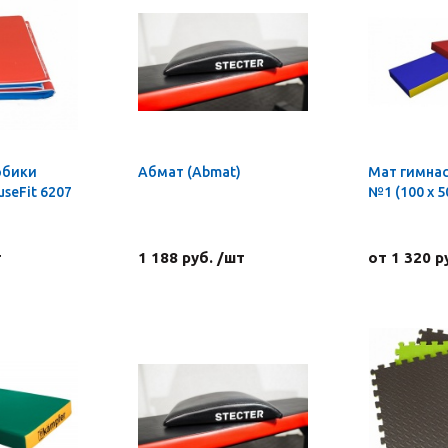
обики
Абмат (Abmat)
Мат гимна
seFit 6207
№1 (100 х 50
т
1 188 руб. /шт
от 1 320 р