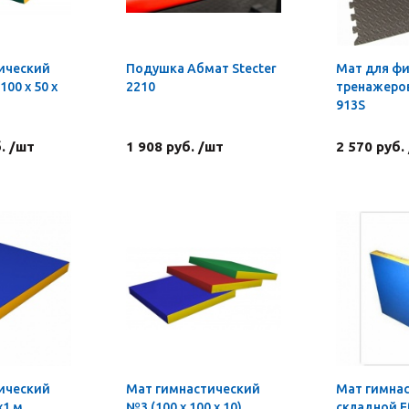
ический
Подушка Абмат Stecter
Мат для фи
00 х 50 х
2210
тренажеров
913S
. /шт
1 908 руб. /шт
2 570 руб.
ический
Мат гимнастический
Мат гимна
х1 м
№3 (100 х 100 х 10)
складной E