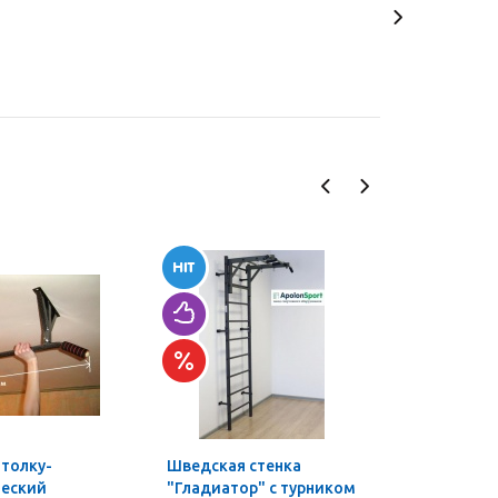
отолку-
Шведская стенка
Шведская
ческий
"Гладиатор" с турником
"Гладиат