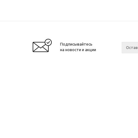
Подписывайтесь
на новости и акции
2010 - 2026 ©
Производитель и интернет-
Компан
магазин домашних спортивных
О компа
тренажеров "ApolonSport"
.
Новости
Запрещается копирование, распространение
(в том числе путем копирования на другие
Сотрудн
сайты и ресурсы в Интернете) или любое
Ваканси
иное использование информации без
Произво
согласия администрации сайта!