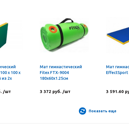
ический
Мат гимнастический
Мат гимна
100 х 100 х
Fitex FTX-9004
EffectSport 
 из 2х
180x60x1.25см
. /шт
3 372 руб. /шт
3 591.60 р
Показать еще