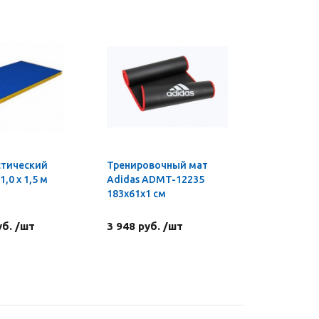
стический
Тренировочный мат
1,0 х 1,5 м
Adidas ADMT-12235
183x61x1 см
уб. /шт
3 948 руб. /шт