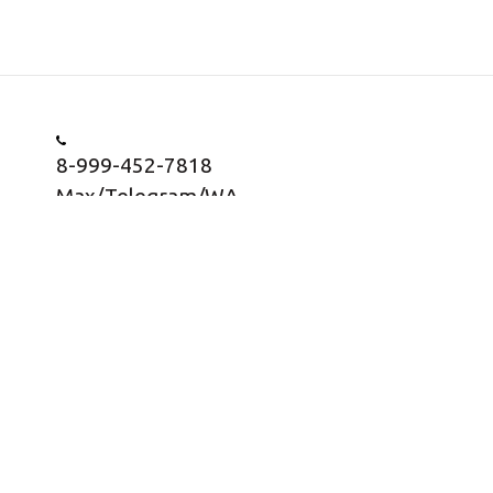
8-999-452-7818
Max/Telegram/WA
Заказать звонок
Информация о товарах представлена в
информационных целях, носит информационный
характер и не является публичной офертой согласно
статьи 437 ГК РФ, пункт 2.