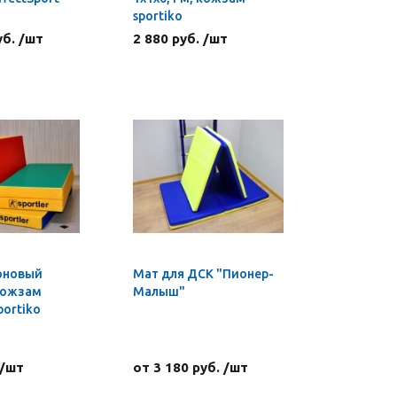
sportiko
уб. /шт
2 880 руб. /шт
оновый
Мат для ДСК "Пионер-
 кожзам
Малыш"
portiko
 /шт
от 3 180 руб. /шт