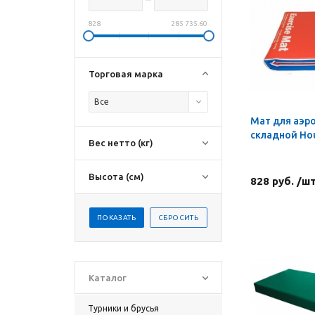
828
285 735.60
Торговая марка
Все
Мат для аэр
складной Hou
Вес нетто (кг)
Высота (см)
828 руб. /ш
Каталог
Турники и брусья