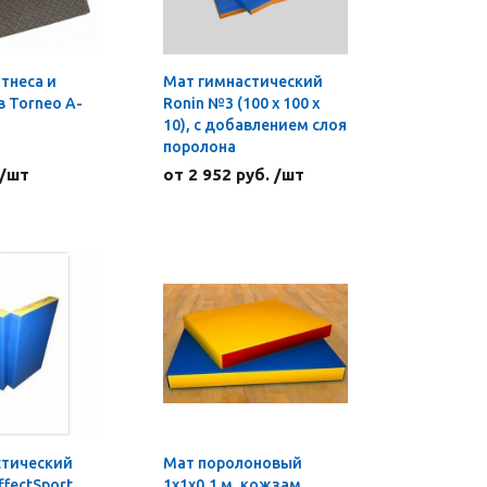
тнеса и
Мат гимнастический
 Torneo A-
Ronin №3 (100 х 100 х
10), с добавлением слоя
поролона
 /шт
от 2 952 руб. /шт
стический
Мат поролоновый
ffectSport
1х1х0,1 м, кожзам