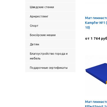
Шведские стенки
Армрестлинг
Мат гимнаст
Kampfer №1 (1
Спорт
10)
Боксёрские мешки
от 1 764 руб
Детям
Благоустройство города и
мебель
Подарочные сертификаты
Мат гимнаст
EffectSport 1