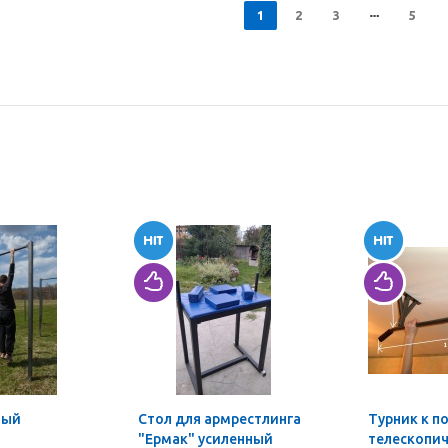
1
2
3
5
ный
Стол для армрестлинга
Турник к п
"Ермак" усиленный
телескопи