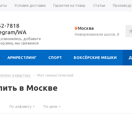
латы
Условия доставки
Гарантия на товар
Статьи
Производс
52-7818
Москва
legram/WA
Новорязанское шоссе, 6
дозвонились, добавьте
корзину, мы свяжемся
АРМРЕСТЛИНГ
СПОРТ
БОКСЁРСКИЕ МЕШКИ
Д
плекс в квартиру
-
Мат гимнастический
пить в Москве
По алфавиту
По цене