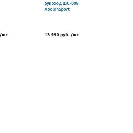
рукоход ШС-008
комплект
ApolonSport
турником
ШС-007 A
 /шт
13 990 руб. /шт
22 390 р