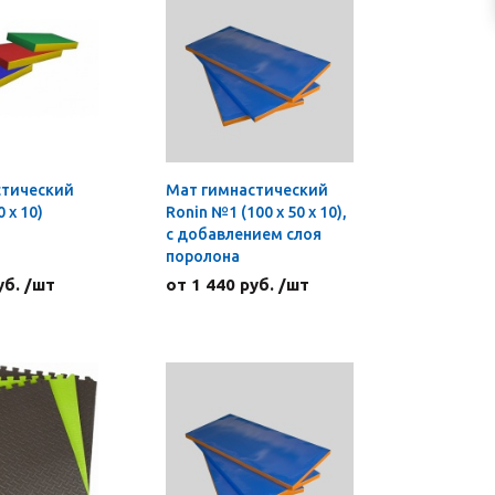
стический
Мат гимнастический
 х 10)
Ronin №1 (100 х 50 х 10),
с добавлением слоя
поролона
уб. /шт
от 1 440 руб. /шт