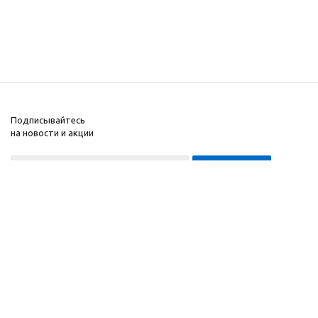
Подписывайтесь
на новости и акции
8-999-452-7818 Max/Telegram/WA
2010 - 2026 ©
Компания
Производитель и
Информация
интернет-магазин
Помощь
домашних спортивных
тренажеров
"ApolonSport"
.