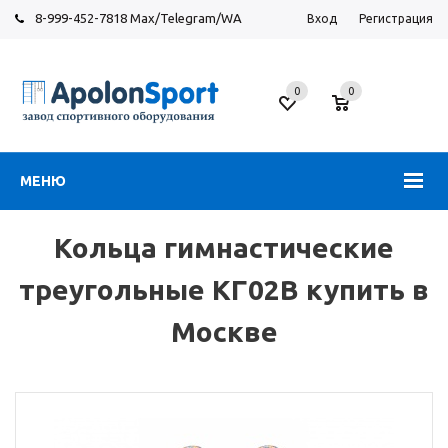
8-999-452-7818 Max/Telegram/WA
Вход
Регистрация
Москва
0
0
Новорязанское
шоссе,
6
МЕНЮ
Кольца гимнастические
треугольные КГ02В купить в
Москве