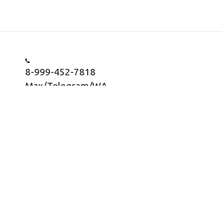
8-999-452-7818
Max/Telegram/WA
Заказать звонок
Информация о товарах представлена в
информационных целях, носит информационный
характер и не является публичной офертой согласно
статьи 437 ГК РФ, пункт 2.