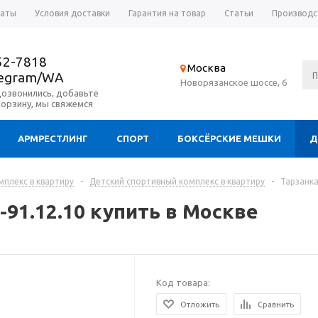
латы
Условия доставки
Гарантия на товар
Статьи
Производс
52-7818
Москва
legram/WA
Новорязанское шоссе, 6
дозвонились, добавьте
корзину, мы свяжемся
АРМРЕСТЛИНГ
СПОРТ
БОКСЁРСКИЕ МЕШКИ
Д
плекс в квартиру
-
Детский спортивный комплекс в квартиру
-
Тарзанка
-91.12.10 купить в Москве
Код товара:
Отложить
Сравнить