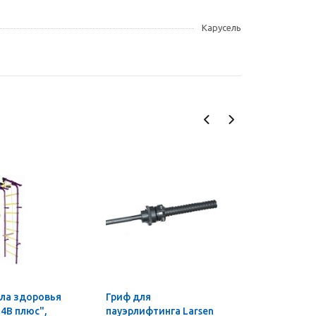
Карусель
ла здоровья
Гриф для
Мини-сте
4В плюс",
пауэрлифтинга Larsen
Sculpture