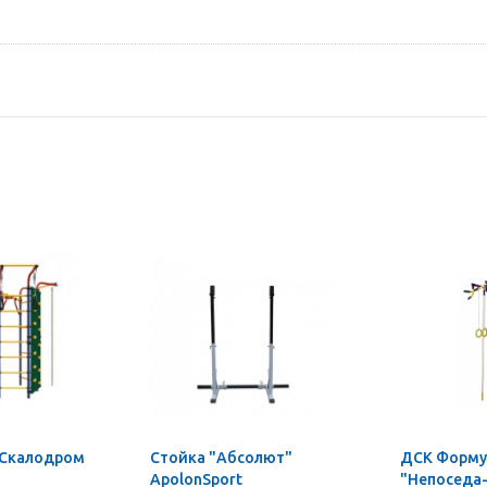
 Скалодром
Стойка "Абсолют"
ДСК Форму
ApolonSport
"Непоседа-