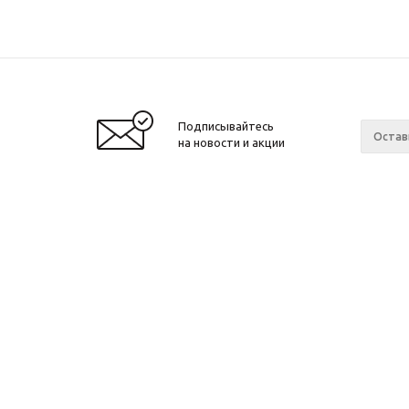
Подписывайтесь
на новости и акции
2010 - 2026 ©
Производитель и интернет-
Компан
магазин домашних спортивных
О компа
тренажеров "ApolonSport"
.
Новости
Запрещается копирование, распространение
(в том числе путем копирования на другие
Сотрудн
сайты и ресурсы в Интернете) или любое
Ваканси
иное использование информации без
Произво
согласия администрации сайта!