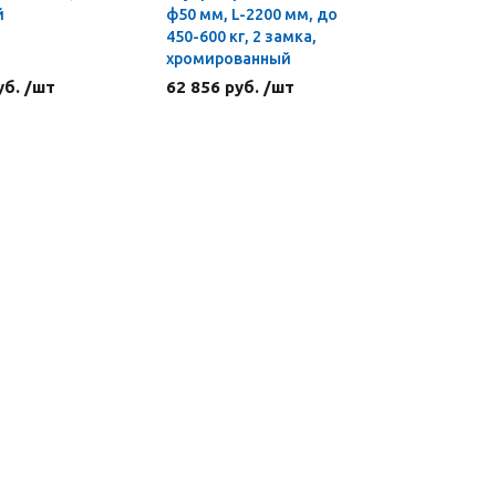
й
ф50 мм, L-2200 мм, до
EZ
450-600 кг, 2 замка,
хромированный
уб. /шт
62 856 руб. /шт
3 876 ру