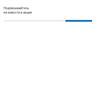
Подписывайтесь
на новости и акции
8-999-452-7818 Max/Telegram/WA
2010 - 2026 ©
Компания
Производитель и
Информация
интернет-магазин
Помощь
домашних спортивных
тренажеров
"ApolonSport"
.
Запрещается
копирование,
распространение
(в том
числе путем
копирования на другие
сайты и ресурсы в
Интернете) или любое