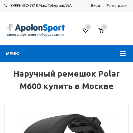
8-999-452-7818 Max/Telegram/WA
Вход
Регистрация
Москва
0
0
Новорязанское
шоссе,
6
МЕНЮ
Наручный ремешок Polar
M600 купить в Москве