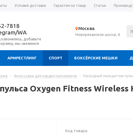
латы
Условия доставки
Гарантия на товар
Статьи
Производс
52-7818
Москва
legram/WA
Новорязанское шоссе, 6
дозвонились, добавьте
корзину, мы свяжемся
АРМРЕСТЛИНГ
СПОРТ
БОКСЁРСКИЕ МЕШКИ
Д
дома
-
Аксессуары для кардиотренажеров
-
Нагрудный передатчик пульса
ульса Oxygen Fitness Wireless H
Код товара: