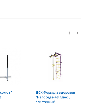
бсолют"
ДСК Формула здоровья
Гриф для
t
"Непоседа-4В плюс",
пауэрлиф
пристенный
ф50 мм, L