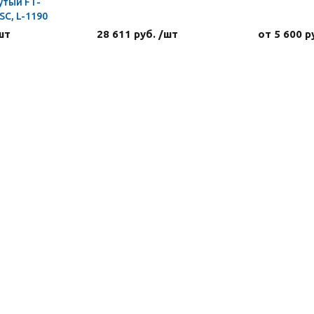
утый FT-
C, L-1190
шт
28 611 руб. /шт
от 5 600 р