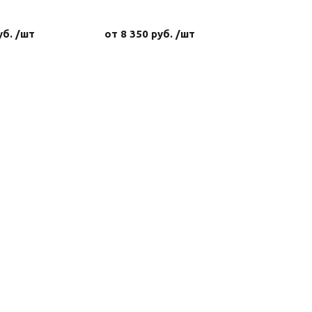
450-600 кг
хромиро
уб. /шт
от 8 350 руб. /шт
62 856 р