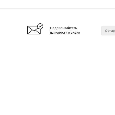
Подписывайтесь
на новости и акции
2010 - 2026 ©
Производитель и интернет-
Компан
магазин домашних спортивных
О компа
тренажеров "ApolonSport"
.
Новости
Запрещается копирование, распространение
(в том числе путем копирования на другие
Сотрудн
сайты и ресурсы в Интернете) или любое
Ваканси
иное использование информации без
Произво
согласия администрации сайта!