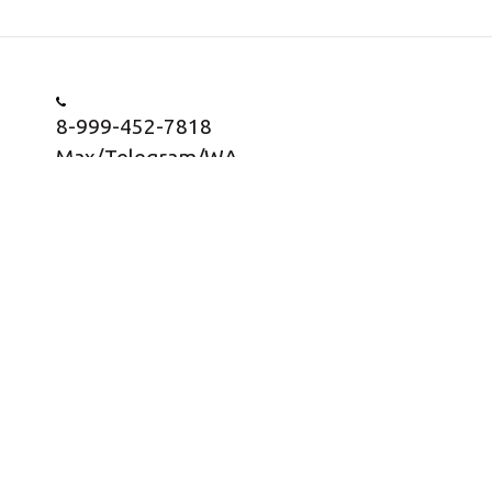
8-999-452-7818
Max/Telegram/WA
Заказать звонок
Информация о товарах представлена в
информационных целях, носит информационный
характер и не является публичной офертой согласно
статьи 437 ГК РФ, пункт 2.