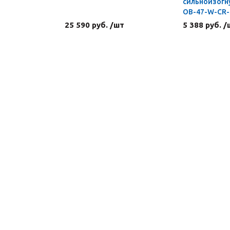
сильноизогн
OB-47-W-CR-S
мм, замки
25 590 руб. /шт
5 388 руб. /