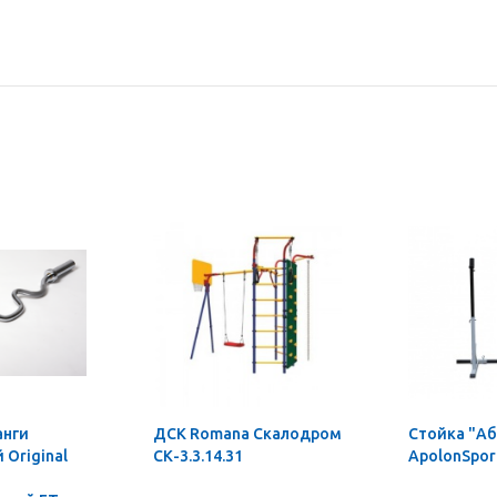
анги
ДСК Romana Скалодром
Стойка "А
Original
СК-3.3.14.31
ApolonSpor