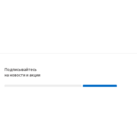
Подписывайтесь
на новости и акции
8-999-452-7818 Max/Telegram/WA
2010 - 2026 ©
Компания
Производитель и
Информация