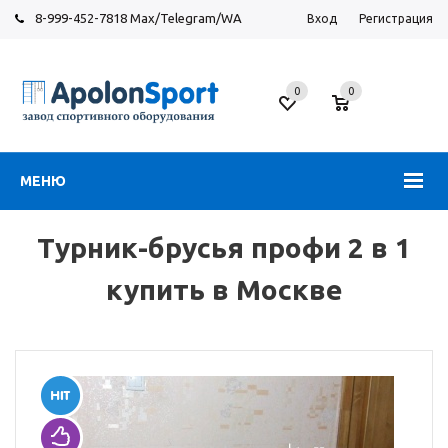
8-999-452-7818 Max/Telegram/WA
Вход
Регистрация
Москва
0
0
Новорязанское
шоссе,
6
МЕНЮ
Турник-брусья профи 2 в 1
купить в Москве