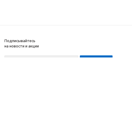
Подписывайтесь
на новости и акции
8-999-452-7818 Max/Telegram/WA
2010 - 2026 ©
Компания
Производитель и
Информация
интернет-магазин
Помощь
домашних спортивных
тренажеров
"ApolonSport"
.
Запрещается