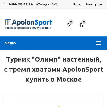
8-999-452-7818 Max/Telegram/WA
Вход
Регистрация
Москва
0
0
Новорязанское
шоссе,
6
МЕНЮ
Турник "Олимп" настенный,
с тремя хватами ApolonSport
купить в Москве