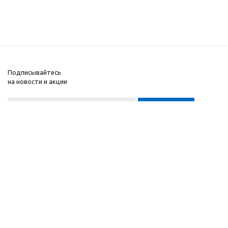
Подписывайтесь
на новости и акции
8-999-452-7818 Max/Telegram/WA
2010 - 2026 ©
Компания
Производитель и
Информация
интернет-магазин
Помощь
домашних спортивных
тренажеров
"ApolonSport"
.
Запрещается