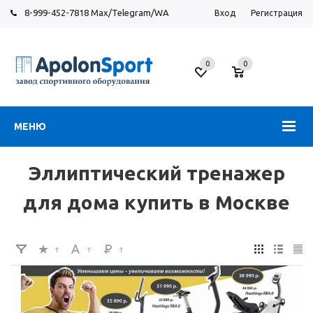
8-999-452-7818 Max/Telegram/WA
Вход
Регистрация
Москва
0
0
Новорязанское
шоссе,
6
МЕНЮ
Эллиптический тренажер
для дома купить в Москве