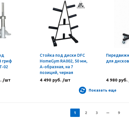
од
Стойка под диски DFC
Передвижн
 гриф
HomeGym RA002, 50 мм,
для дисков
T-02
А-образная, на 7
позиций, черная
. /шт
4 490 руб. /шт
4 980 руб.
Показать еще
1
2
3
9