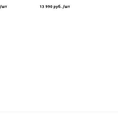
 /шт
13 990 руб. /шт
22 390 р