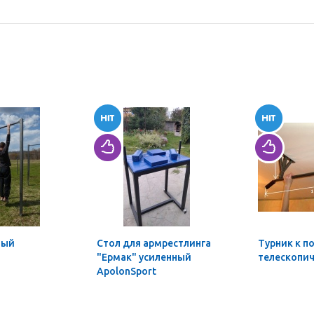
ный
Стол для армрестлинга
Турник к п
"Ермак" усиленный
телескопи
ApolonSport