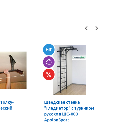
отолку-
Шведская стенка
Шведская
ческий
"Гладиатор" с турником
"Гладиат
рукоход ШС-008
комплект
ApolonSport
турником
ШС-007 A