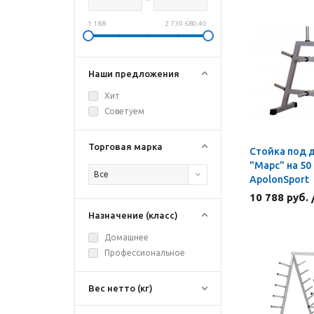
1 188
2 739 680.40
Наши предложения
Хит
Советуем
Торговая марка
Стойка под 
"Марс" на 50
Все
ApolonSport
10 788 руб.
Назначение (класс)
Домашнее
Профессиональное
Вес нетто (кг)