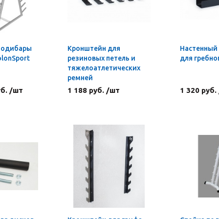
бодибары
Кронштейн для
Настенный
lonSport
резиновых петель и
для гребно
тяжелоатлетических
ремней
уб. /шт
1 188 руб. /шт
1 320 руб.