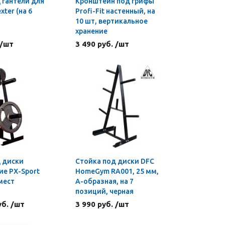
 гантели для
Кронштейн под грифы
xter (на 6
Profi-Fit настенный, на
10 шт, вертикальное
хранение
 /шт
3 490 руб. /шт
 диски
Стойка под диски DFC
е PX-Sport
HomeGym RA001, 25 мм,
мест
А-образная, на 7
позиций, черная
уб. /шт
3 990 руб. /шт