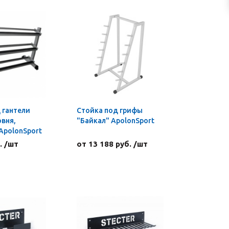
 гантели
Стойка под грифы
овня,
"Байкал" ApolonSport
ApolonSport
. /шт
от 13 188 руб. /шт