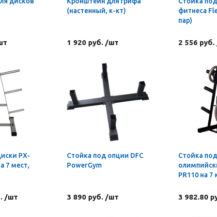
ля дисков
Кронштейн для грифа
Стойка под
(настенный, к-кт)
фитнеса Fle
пар)
шт
1 920 руб. /шт
2 556 руб.
диски PX-
Стойка под опции DFC
Стойка под
а 7 мест,
PowerGym
олимпийски
PR110 на 7 
. /шт
3 890 руб. /шт
3 982.80 р