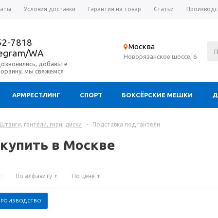
латы
Условия доставки
Гарантия на товар
Статьи
Производс
52-7818
Москва
legram/WA
Новорязанское шоссе, 6
дозвонились, добавьте
корзину, мы свяжемся
АРМРЕСТЛИНГ
СПОРТ
БОКСЁРСКИЕ МЕШКИ
Д
Штанги, гантели, гири, диски
-
Подставка под гантели
 купить в Москве
По алфавиту
По цене
 ПРОИЗВОДСТВО