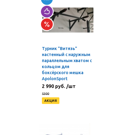
Турник "Витязь"
настенный с наружным
параллельным хватом с
кольцом для
боксёрского мешка
ApolonSport
2 990 руб. /шт
5300
АКЦИЯ