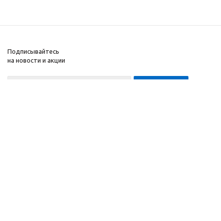
Подписывайтесь
на новости и акции
8-999-452-7818 Max/Telegram/WA
2010 - 2026 ©
Компания
Производитель и
Информация
интернет-магазин
Помощь
домашних спортивных
тренажеров
"ApolonSport"
.
Запрещается
копирование,
распространение
(в том